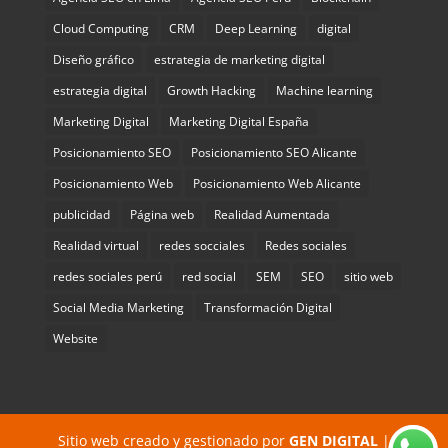
Cloud Computing
CRM
Deep Learning
digital
Diseño gráfico
estrategia de marketing digital
estrategia digital
Growth Hacking
Machine learning
Marketing Digital
Marketing Digital España
Posicionamiento SEO
Posicionamiento SEO Alicante
Posicionamiento Web
Posicionamiento Web Alicante
publicidad
Página web
Realidad Aumentada
Realidad virtual
redes socciales
Redes sociales
redes sociales perú
red social
SEM
SEO
sitio web
Social Media Marketing
Transformación Digital
Website
Sitio web creado y gestionado por
GEN DIGITAL
|