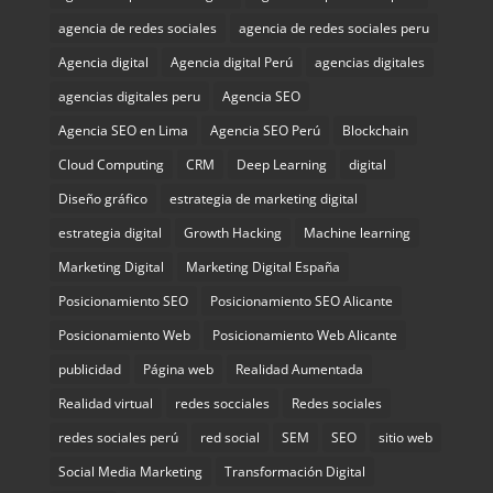
agencia de redes sociales
agencia de redes sociales peru
Agencia digital
Agencia digital Perú
agencias digitales
agencias digitales peru
Agencia SEO
Agencia SEO en Lima
Agencia SEO Perú
Blockchain
Cloud Computing
CRM
Deep Learning
digital
Diseño gráfico
estrategia de marketing digital
estrategia digital
Growth Hacking
Machine learning
Marketing Digital
Marketing Digital España
Posicionamiento SEO
Posicionamiento SEO Alicante
Posicionamiento Web
Posicionamiento Web Alicante
publicidad
Página web
Realidad Aumentada
Realidad virtual
redes socciales
Redes sociales
redes sociales perú
red social
SEM
SEO
sitio web
Social Media Marketing
Transformación Digital