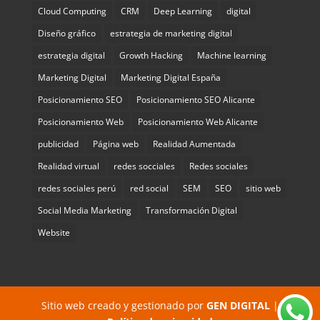
Cloud Computing
CRM
Deep Learning
digital
Diseño gráfico
estrategia de marketing digital
estrategia digital
Growth Hacking
Machine learning
Marketing Digital
Marketing Digital España
Posicionamiento SEO
Posicionamiento SEO Alicante
Posicionamiento Web
Posicionamiento Web Alicante
publicidad
Página web
Realidad Aumentada
Realidad virtual
redes socciales
Redes sociales
redes sociales perú
red social
SEM
SEO
sitio web
Social Media Marketing
Transformación Digital
Website
Sitio web creado y gestionado por
GEN DIGITAL
|