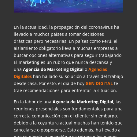
En la actualidad, la propagación del coronavirus ha
llevado a muchos países a tomar decisiones
drásticas pero necesarias. En países como Perú, el
aislamiento obligatorio lleva a muchas empresas a
buscar opciones alternativas para seguir trabajando.
El marketing es un rubro que nunca descansa y
una
Agencia de Marketing Digital
o
Agencias
Digitales
han hallado su solución a través del trabajo
desde casa. Por esto, el día de hoy
GEN DIGITAL
te
trae recomendaciones para enfrentar la situación.
En la labor de una
Agencia de Marketing Digital
, las
reuniones presenciales son fundamentales para una
correcta comunicación con el cliente; sin embargo,
debido a la coyuntura actual muchas han tenido que
cancelarse o posponerse. Esto además, ha llevado a
que se pierda la inversión o se retrasen los planes