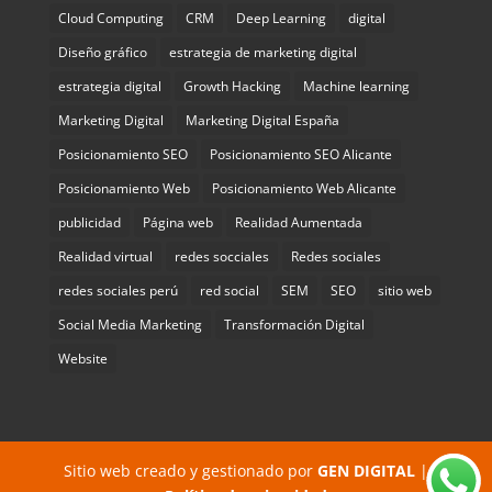
Cloud Computing
CRM
Deep Learning
digital
Diseño gráfico
estrategia de marketing digital
estrategia digital
Growth Hacking
Machine learning
Marketing Digital
Marketing Digital España
Posicionamiento SEO
Posicionamiento SEO Alicante
Posicionamiento Web
Posicionamiento Web Alicante
publicidad
Página web
Realidad Aumentada
Realidad virtual
redes socciales
Redes sociales
redes sociales perú
red social
SEM
SEO
sitio web
Social Media Marketing
Transformación Digital
Website
Sitio web creado y gestionado por
GEN DIGITAL
|