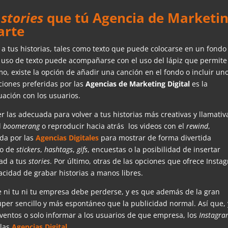
s
stories
que tú Agencia de Marketi
arte
tus historias, tales como texto que puede colocarse en un fondo
El uso de texto puede acompañarse con el uso del lápiz que permite
mo, existe la opción de añadir una canción en el fondo o incluir un
cciones preferidas por las
Agencias de Marketing Digital
es la
tuación con los usuarios.
las adecuada para volver a tus historias más creativas y llamativ
l
boomerang
o reproducir hacia atrás los videos con el
rewind
,
ada por las
Agencias Digitales
para mostrar de forma divertida
so de
stickers
,
hashtags
,
gifs
, encuestas o la posibilidad de insertar
ad a tus
stories
. Por último, otras de las opciones que ofrece Insta
acidad de grabar historias a manos libres.
ni tu ni tu empresa debe perderse, y es que además de la gran
per sencillo y más espontáneo que la publicidad normal. Así que,
ventos o solo informar a los usuarios de que empresa, los
Instagr
 las
Agencias Digital
.