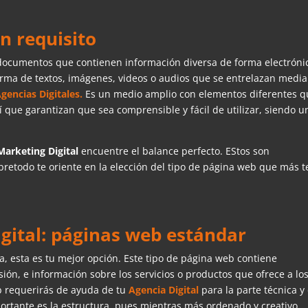
n requisito
documentos que contienen información diversa de forma electróni
orma de textos, imágenes, videos o audios que se entrelazan medi
gencias Digitales.
Es un medio amplio con elementos diferentes q
 que garantizan que sea comprensible y fácil de utilizar, siendo u
Marketing Digital
encuentre el balance perfecto. EStos son
bretodo te oriente en la elección del tipo de página web que más t
gital: páginas web estándar
sa, esta es tu mejor opción. Este tipo de página web contiene
ión, e información sobre los servicios o productos que ofrece a lo
b requerirás de ayuda de tu
Agencia Digital
para la parte técnica y
ortante es la estructura, pues mientras más ordenado y creativo