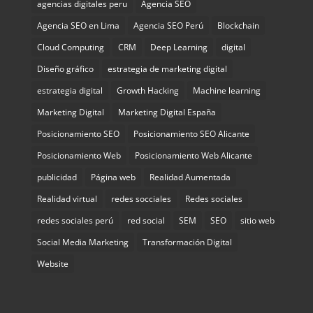
agencias digitales peru
Agencia SEO
Agencia SEO en Lima
Agencia SEO Perú
Blockchain
Cloud Computing
CRM
Deep Learning
digital
Diseño gráfico
estrategia de marketing digital
estrategia digital
Growth Hacking
Machine learning
Marketing Digital
Marketing Digital España
Posicionamiento SEO
Posicionamiento SEO Alicante
Posicionamiento Web
Posicionamiento Web Alicante
publicidad
Página web
Realidad Aumentada
Realidad virtual
redes socciales
Redes sociales
redes sociales perú
red social
SEM
SEO
sitio web
Social Media Marketing
Transformación Digital
Website