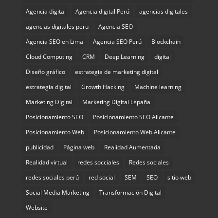
Agencia digital
Agencia digital Perú
agencias digitales
agencias digitales peru
Agencia SEO
Agencia SEO en Lima
Agencia SEO Perú
Blockchain
Cloud Computing
CRM
Deep Learning
digital
Diseño gráfico
estrategia de marketing digital
estrategia digital
Growth Hacking
Machine learning
Marketing Digital
Marketing Digital España
Posicionamiento SEO
Posicionamiento SEO Alicante
Posicionamiento Web
Posicionamiento Web Alicante
publicidad
Página web
Realidad Aumentada
Realidad virtual
redes socciales
Redes sociales
redes sociales perú
red social
SEM
SEO
sitio web
Social Media Marketing
Transformación Digital
Website