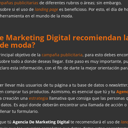
pañas publicitarias
de diferentes rubros o áreas; sin embargo,
sobre si el uso de
landing page
es beneficioso. Por esto, el día de h
a herramienta en el mundo de la moda.
e Marketing Digital recomiendan l
 de moda?
incipal objetivo de la
campaña publicitaria
, para esto debes encon
y sobre todo a donde deseas llegar. Este paso es muy importante, p
laro esta información, con el fin de darte la mejor orientación par
ser llevar más usuarios de tu página a tu base de datos o
newsletter
en comprar tus productos. Asimismo, es esencial que tú y tu
Agenc
la creación una
estrategia
llamativa que consiga que las personas 
y datos. Es aquí donde deberán encontrar una llamada de acción o
llenar tu formulario.
 que tú
Agencia De Marketing Digital
te recomendará el uso de
lan