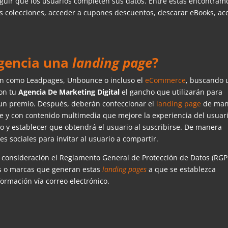
guir que los usuarios completen sus datos. Entre estas encontram
s colecciones, acceder a cupones descuentos, descarar eBooks, ac
gencia una
landing page
?
ión como Leadpages, Unbounce o incluso el
eCommerce
, buscando 
con tu
Agencia De Marketing Digital
el gancho que utilizarán para
o un premio. Después, deberán confeccionar el
landing page
de man
e y con contenido multimedia que mejore la experiencia del usuari
so y establecer que obtendrá el usuario al suscribirse. De manera
s sociales para invitar al usuario a compartir.
consideración el Reglamento General de Protección de Datos (RGP
as o marcas que generan estas
landing pages
a que se establezca
formación vía correo electrónico.