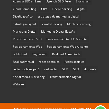
Agencia SEO en Lima
Agencia SEO Perú
Blockchain
Cloud Computing
CRM
Deep Learning
digital
Diseño gráfico
estrategia de marketing digital
estrategia digital
Growth Hacking
Machine learning
Marketing Digital
Marketing Digital España
Posicionamiento SEO
Posicionamiento SEO Alicante
Posicionamiento Web
Posicionamiento Web Alicante
publicidad
Página web
Realidad Aumentada
Realidad virtual
redes socciales
Redes sociales
redes sociales perú
red social
SEM
SEO
sitio web
Social Media Marketing
Transformación Digital
Website