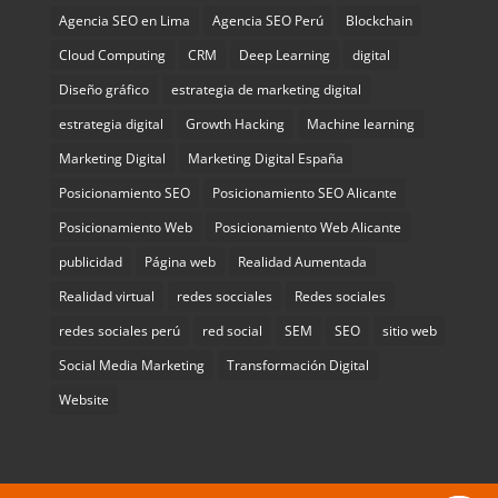
Agencia SEO en Lima
Agencia SEO Perú
Blockchain
Cloud Computing
CRM
Deep Learning
digital
Diseño gráfico
estrategia de marketing digital
estrategia digital
Growth Hacking
Machine learning
Marketing Digital
Marketing Digital España
Posicionamiento SEO
Posicionamiento SEO Alicante
Posicionamiento Web
Posicionamiento Web Alicante
publicidad
Página web
Realidad Aumentada
Realidad virtual
redes socciales
Redes sociales
redes sociales perú
red social
SEM
SEO
sitio web
Social Media Marketing
Transformación Digital
Website