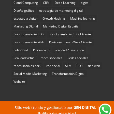
Cloud Computing
CRM
Deep Learning
digital
Diseño gráfico
estrategia de marketing digital
estrategia digital
Growth Hacking
Machine learning
Marketing Digital
Marketing Digital España
Posicionamiento SEO
Posicionamiento SEO Alicante
Posicionamiento Web
Posicionamiento Web Alicante
publicidad
Página web
Realidad Aumentada
Realidad virtual
redes socciales
Redes sociales
redes sociales perú
red social
SEM
SEO
sitio web
Social Media Marketing
Transformación Digital
Website
Sitio web creado y gestionado por
GEN DIGITAL
|
Política de privacidad