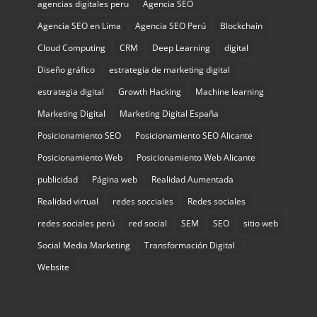
agencias digitales peru
Agencia SEO
Agencia SEO en Lima
Agencia SEO Perú
Blockchain
Cloud Computing
CRM
Deep Learning
digital
Diseño gráfico
estrategia de marketing digital
estrategia digital
Growth Hacking
Machine learning
Marketing Digital
Marketing Digital España
Posicionamiento SEO
Posicionamiento SEO Alicante
Posicionamiento Web
Posicionamiento Web Alicante
publicidad
Página web
Realidad Aumentada
Realidad virtual
redes socciales
Redes sociales
redes sociales perú
red social
SEM
SEO
sitio web
Social Media Marketing
Transformación Digital
Website